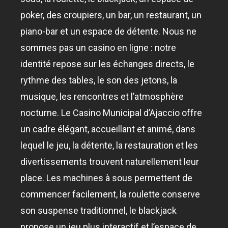
poker, des croupiers, un bar, un restaurant, un
piano-bar et un espace de détente. Nous ne
sommes pas un casino en ligne : notre
identité repose sur les échanges directs, le
rythme des tables, le son des jetons, la
musique, les rencontres et l’atmosphère
nocturne. Le Casino Municipal d’Ajaccio offre
un cadre élégant, accueillant et animé, dans
lequel le jeu, la détente, la restauration et les
divertissements trouvent naturellement leur
place. Les machines à sous permettent de
commencer facilement, la roulette conserve
son suspense traditionnel, le blackjack
propose un jeu plus interactif et l’espace de