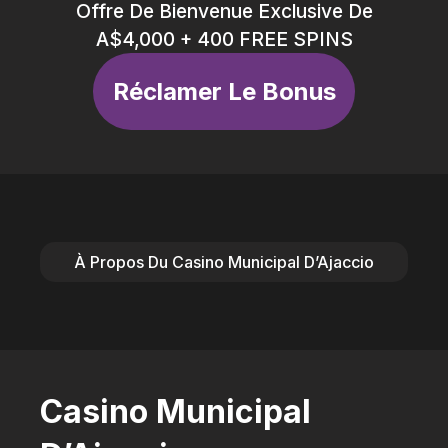
Offre De Bienvenue Exclusive De
A$4,000 + 400 FREE SPINS
Réclamer Le Bonus
À Propos Du Casino Municipal D’Ajaccio
Casino Munici­pal