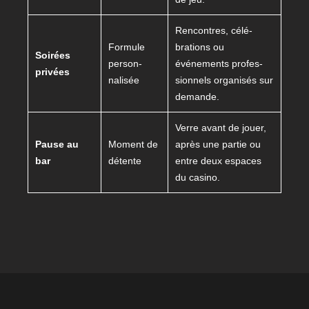
Rencontres, célé­
Formule
brations ou
Soirées
person­
événements profes­
privées
nalisée
sionnels organisés sur
demande.
Verre avant de jouer,
Pause au
Moment de
après une partie ou
bar
détente
entre deux espaces
du casino.