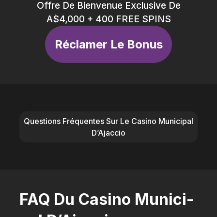
Offre De Bienvenue Exclusive De
A$4,000 + 400 FREE SPINS
Réclamer Le Bonus
Questions Fréquentes Sur Le Casino Municipal
D’Ajaccio
FAQ Du Casino Munici­