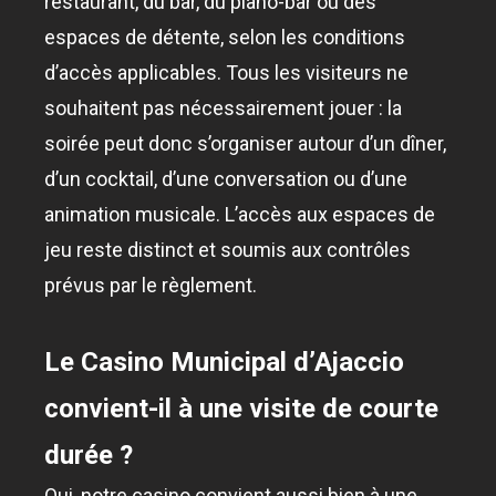
restaurant, du bar, du piano-bar ou des
espaces de détente, selon les conditions
d’accès applicables. Tous les visiteurs ne
souhaitent pas nécessairement jouer : la
soirée peut donc s’organiser autour d’un dîner,
d’un cocktail, d’une conversation ou d’une
animation musicale. L’accès aux espaces de
jeu reste distinct et soumis aux contrôles
prévus par le règlement.
Le Casino Municipal d’Ajaccio
convient-il à une visite de courte
durée ?
Oui, notre casino convient aussi bien à une