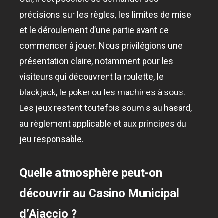
précisions sur les règles, les limites de mise
et le déroulement d’une partie avant de
commencer à jouer. Nous privilégions une
présentation claire, notamment pour les
visiteurs qui découvrent la roulette, le
blackjack, le poker ou les machines à sous.
Les jeux restent toutefois soumis au hasard,
au règlement applicable et aux principes du
jeu responsable.
Quelle atmosphère peut-on
découvrir au Casino Municipal
d’Ajaccio ?