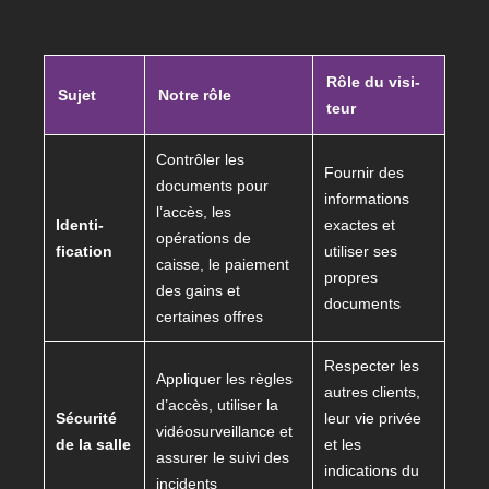
Rôle du visi­
Sujet
Notre rôle
teur
Contrôler les
Fournir des
documents pour
infor­mations
l’accès, les
Identi­
exactes et
opérations de
fication
utiliser ses
caisse, le paiement
propres
des gains et
documents
certaines offres
Respecter les
Appliquer les règles
autres clients,
d’accès, utiliser la
Sécurité
leur vie privée
vidéo­surveillance et
de la salle
et les
assurer le suivi des
indications du
incidents