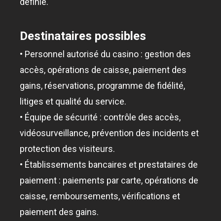
définie.
Destinataires possibles
• Personnel autorisé du casino : gestion des
accès, opérations de caisse, paiement des
gains, réservations, programme de fidélité,
litiges et qualité du service.
• Équipe de sécurité : contrôle des accès,
vidéosurveillance, prévention des incidents et
protection des visiteurs.
• Établissements bancaires et prestataires de
paiement : paiements par carte, opérations de
caisse, remboursements, vérifications et
paiement des gains.