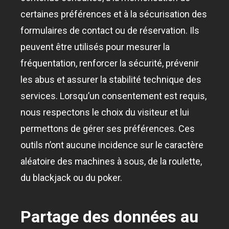
certaines préférences et à la sécurisation des
formulaires de contact ou de réservation. Ils
peuvent être utilisés pour mesurer la
fréquentation, renforcer la sécurité, prévenir
les abus et assurer la stabilité technique des
services. Lorsqu’un consentement est requis,
nous respectons le choix du visiteur et lui
permettons de gérer ses préférences. Ces
outils n’ont aucune incidence sur le caractère
aléatoire des machines à sous, de la roulette,
du blackjack ou du poker.
Partage des données au