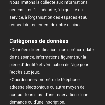
Nous limitons la collecte aux informations
nécessaires à la sécurité, à la qualité du
service, à l’organisation des espaces et au
respect du règlement de notre casino.
Catégories de données
• Données d’identification : nom, prénom, date
de naissance, informations figurant sur la
pièce d’identité et vérification de l’âge pour
l’accès aux jeux.
• Coordonnées : numéro de téléphone,
adresse électronique ou autre moyen de
contact fourni lors d’une réservation, d’une
demande ou d’une inscription.