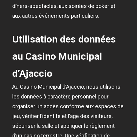
dîners-spectacles, aux soirées de poker et
aux autres événements particuliers.
Utilisation des données
au Casino Municipal
d’Ajaccio
Au Casino Municipal d’Ajaccio, nous utilisons
les données à caractère personnel pour
organiser un accès conforme aux espaces de
jeu, vérifier l’identité et l’âge des visiteurs,
sécuriser la salle et appliquer le règlement
d’un casino terrestre. Une vérification de