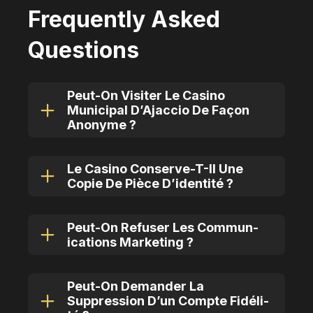
Frequently Asked
Questions
Peut-On Visiter Le Casino
Munici­pal D’Ajaccio De Façon
Anonym­e ?
Le Casino Conserve-T-Il Une
Copie De Pièce D’ident­ité ?
Peut-On Refuser Les Commun­
Ications Market­ing ?
Peut-On Demand­er La
Suppression D’un Compte Fidéli­