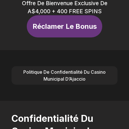
Offre De Bienvenue Exclusive De
A$4,000 + 400 FREE SPINS
Réclamer Le Bonus
Politique De Confidentialité Du Casino
Municipal D’Ajaccio
Confidentialité Du