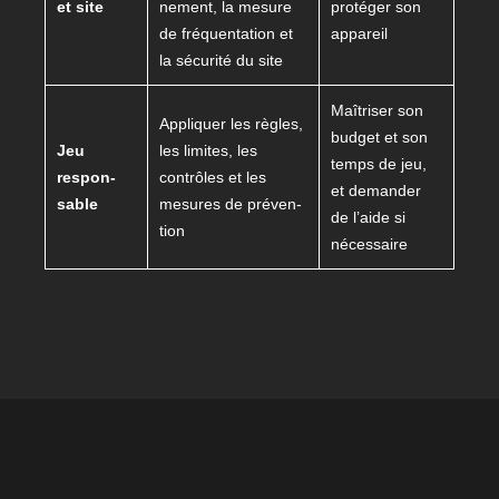
et site
nement, la mesure
protéger son
de fréquentation et
appareil
la sécurité du site
Maîtriser son
Appliquer les règles,
budget et son
Jeu
les limites, les
temps de jeu,
respon­
contrôles et les
et demander
sable
mesures de préven­
de l’aide si
tion
nécessaire