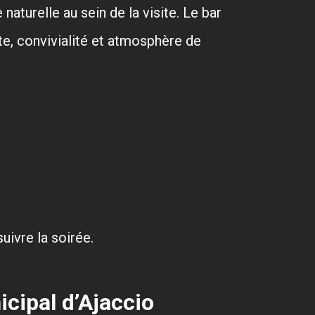
aturelle au sein de la visite. Le bar
te, convivialité et atmosphère de
uivre la soirée.
cipal d’Ajaccio