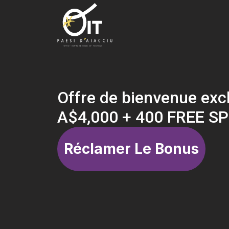
Offre de bienvenue exc
A$4,000 + 400 FREE S
Réclamer Le Bonus