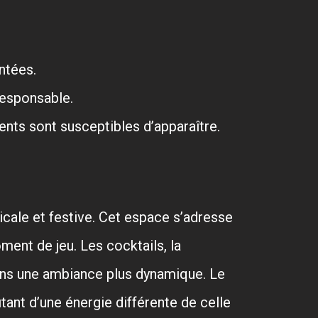
ntées.
responsable.
ents sont susceptibles d’apparaître.
cale et festive. Cet espace s’adresse
ment de jeu. Les cocktails, la
ans une ambiance plus dynamique. Le
ant d’une énergie différente de celle