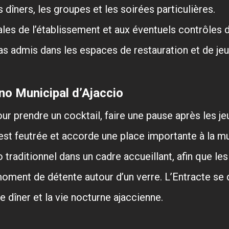
s dîners, les groupes et les soirées particulières.
les de l’établissement et aux éventuels contrôles d’
s admis dans les espaces de restauration et de jeu
no Municipal d’Ajaccio
our prendre un cocktail, faire une pause après les j
est feutrée et accorde une place importante à la m
 traditionnel dans un cadre accueillant, afin que les
moment de détente autour d’un verre. L’Entracte se 
le dîner et la vie nocturne ajaccienne.