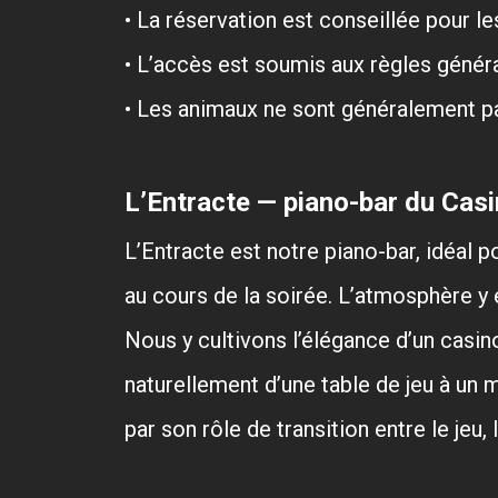
• La réservation est conseillée pour le
• L’accès est soumis aux règles généra
• Les animaux ne sont généralement pa
L’Entracte — piano-bar du Casi
L’Entracte est notre piano-bar, idéal p
au cours de la soirée. L’atmosphère y 
Nous y cultivons l’élégance d’un casino
naturellement d’une table de jeu à un 
par son rôle de transition entre le jeu, 