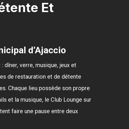
étente Et
icipal d’Ajaccio
dîner, verre, musique, jeux et
s de restauration et de détente
rnes. Chaque lieu possède son propre
ails et la musique, le Club Lounge sur
aitent faire une pause entre deux