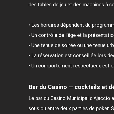
des tables de jeu et des machines à s
• Les horaires dépendent du programm
• Un contrôle de l’âge et la présentatio
• Une tenue de soirée ou une tenue u
• La réservation est conseillée lors d
• Un comportement respectueux est exi
Bar du Casino — cocktails et d
Le bar du Casino Municipal d’Ajaccio ac
sous ou entre deux parties de poker. S